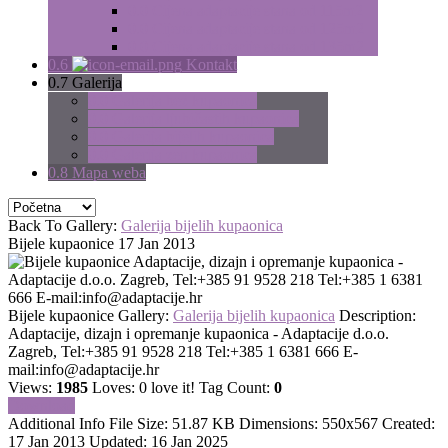
0.0
Cijena adaptacije stana od 115m2
0.0
Cijena adaptacije stana od 125m2
0.0
Cijena adaptacije stana od 135m2
0.6
Kontakt
0.7
Galerija
0.0
Galerija bež kupaonica
0.0
Galerija ljubičastih kupaonica
0.0
Galerija bijelih kupaonica
0.0
Galerija zen kupaonica
0.8
Mapa weba
Back To Gallery:
Galerija bijelih kupaonica
Bijele kupaonice
17 Jan 2013
Adaptacije, dizajn i opremanje kupaonica -
Adaptacije d.o.o. Zagreb, Tel:+385 91 9528 218 Tel:+385 1 6381
666 E-mail:
info@adaptacije.hr
Bijele kupaonice
Gallery:
Galerija bijelih kupaonica
Description:
Adaptacije, dizajn i opremanje kupaonica - Adaptacije d.o.o.
Zagreb, Tel:+385 91 9528 218 Tel:+385 1 6381 666 E-
mail:
info@adaptacije.hr
Views:
1985
Loves:
0
love it!
Tag Count:
0
Download
Additional Info
File Size:
51.87 KB
Dimensions:
550x567
Created:
17 Jan 2013
Updated:
16 Jan 2025