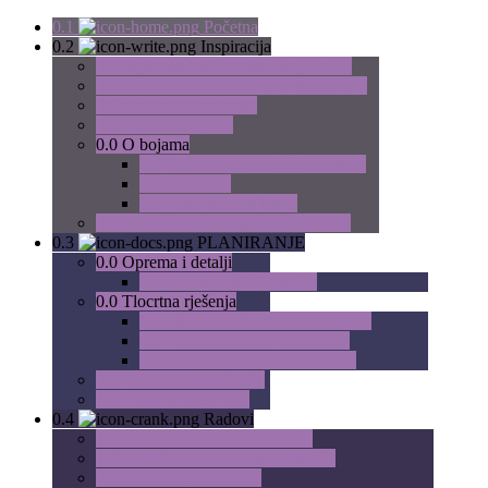
0.1
Početna
0.2
Inspiracija
0.0
Japanska tradicionalna kupaonica
0.0
Hitna pomoć za dosadne kupaonice
0.0
Kreativna keramika
0.0
Priča o mozaiku
0.0
O bojama
0.0
Kupaonice po dječjem ukusu
0.0
Moć boje
0.0
Kako biramo boje?
0.0
Jednostavna elegancija: Art Deco
0.3
PLANIRANJE
0.0
Oprema i detalji
0.0
Grijanje na lijep način
0.0
Tlocrtna rješenja
0.0
Planiranje kupaonice: Osnove
0.0
Elementi unutar kupaonice
0.0
Tloctna preinaka kupaonice
0.0
Priprema i planiranje
0.0
Izrada troškovnika
0.4
Radovi
0.0
Radovi rušenja i demontaže
0.0
Izvedba vodovodnih instalacija
0.0
Izvedba kanalizacije