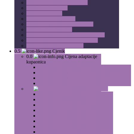
0.0
Izvedba električne instalacije
0.0
Instalacija grijanja
0.0
Zidarski radovi
0.0
Hidroizolacija podova
0.0
Postava podne i zidne keramike
0.0
Soboslikarski radovi
0.0
Montaža rasvjete, sanitarija, radijatora
0.0
Drvena podna obloga u kupaonici
0.0
Spušteni strop u kupaonici
0.5
Cjenik
0.0
Cijena adaptacije
kupaonica
0.0
Adaptacija kupaonice do 2.5m2
0.0
Adaptacija kupaonice od 2.5 do 3.5m2
0.0
Adaptacija kupaonice od 3.5 do 4.5m2
0.0
Adaptacija kupaonice od 4.5 do 5.5m2
0.0
Cijena adaptacije stana
0.0
Adaptacije stana do 40m2
0.0
Adaptacije stana od 45m2
0.0
Adaptacije stana od 55m2
0.0
Adaptacije stana od 65m2
0.0
Adaptacije stana od 75m2
0.0
Adaptacije stana od 85m2
0.0
Adaptacije stana od 95m2
0.0
Cijena adaptacije stana od 105m2