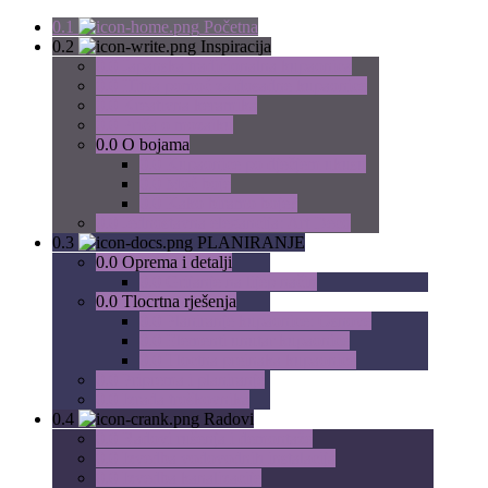
0.1
Početna
0.2
Inspiracija
0.0
Japanska tradicionalna kupaonica
0.0
Hitna pomoć za dosadne kupaonice
0.0
Kreativna keramika
0.0
Priča o mozaiku
0.0
O bojama
0.0
Kupaonice po dječjem ukusu
0.0
Moć boje
0.0
Kako biramo boje?
0.0
Jednostavna elegancija: Art Deco
0.3
PLANIRANJE
0.0
Oprema i detalji
0.0
Grijanje na lijep način
0.0
Tlocrtna rješenja
0.0
Planiranje kupaonice: Osnove
0.0
Elementi unutar kupaonice
0.0
Tloctna preinaka kupaonice
0.0
Priprema i planiranje
0.0
Izrada troškovnika
0.4
Radovi
0.0
Radovi rušenja i demontaže
0.0
Izvedba vodovodnih instalacija
0.0
Izvedba kanalizacije