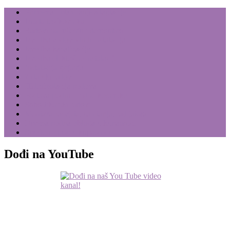
Priprema i planiranje adaptacije
Izrada troškovnika
Radovi na rušenju i demontaži
Izvedba vodovodnih instalacija
Izvedba kanalizacije
Izvedba električne instalacije
Instalacija grijanja
Zidarski radovi
Hidroizolacija podova
Postava podne i zidne keramike
Soboslikarski radovi
Montaža rasvjete, sanitarija, radijatora
Drvena podna obloga u kupaonici
Spušteni strop u kupaonici
Dođi na YouTube