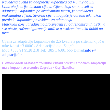
Navedena cijena za adaptacije kupaonica od 4.5 m2 do 5.5
kvadrata je orijentaciona cijena. Cijena koju smo naveli za
adaptaciju kupaonice po kvadratnom metru, je predviđena
maksimalna cijena. Stvarnu cijenu moguće je odrediti tek nakon
pregleda kupaonice predviđene za adaptaciju.
Materijali koje ugrađujemo proizvedeni su od renomiranih tvrtki, a
sve ateste, račune i garancije možete u svakom trenutku dobiti na
uvid.
Cijena za adaptaciju kupaonice do 2.5 kvadrata po sistemu ključ u
ruke iznosi =3.000€ - Adaptacije d.o.o. Zagreb
Mob:+385 91 9528 218 Tel:+385 1 6381 666 E-mail:
info @
adaptacije.hr
U ovom videu na našem YouTube kanalu prikazujemo vam adaptaciju
male kupaonice u centru Zagreba - Krajiška ulica