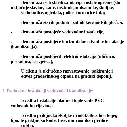
- demontaža svih starih sanitarija i ostale opreme (što
uključuje slavine, kade, tuš-kade,umivaonike, školjke,
vodokotliće, ogledala, police i ormariće itd.);
- demontaža starih podnih i zidnih keramičkih pločica,
- demontaža postojeće vodovodne instalacije,
- demontaža postojeće horizontalne odvodne instalacije
(kanalizacija),
- demontaža postojećih elektroinstalacija (utičnica,
prekidača, rasvjete...),
U cijenu je uključeno razvrstavanje, pakiranje i
odvoz građevinskog otpada na gradski deponij.
2. Radovi na instalaciji vodovoda i kanalizacije
:
- izvedba instalacije hladne i tople vode PVC
vodovodnim cijevima,
- izvedba priključka školjke i vodokotlića bilo kojeg
tipa, te priključka kade, tuša, umivaonika i perilice
rublja,