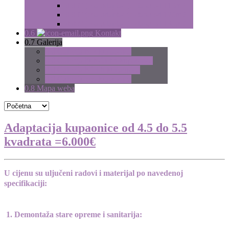
0.0
Cijena adaptacije stana od 115m2
0.0
Cijena adaptacije stana od 125m2
0.0
Cijena adaptacije stana od 135m2
0.6
Kontakt
0.7
Galerija
0.0
Galerija bež kupaonica
0.0
Galerija ljubičastih kupaonica
0.0
Galerija bijelih kupaonica
0.0
Galerija zen kupaonica
0.8
Mapa weba
Adaptacija kupaonice od 4.5 do 5.5
kvadrata =6.000€
U cijenu su uljučeni radovi i materijal po navedenoj
specifikaciji:
1. Demontaža stare opreme i sanitarija: