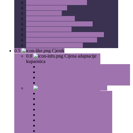
0.0
Izvedba električne instalacije
0.0
Instalacija grijanja
0.0
Zidarski radovi
0.0
Hidroizolacija podova
0.0
Postava podne i zidne keramike
0.0
Soboslikarski radovi
0.0
Montaža rasvjete, sanitarija, radijatora
0.0
Drvena podna obloga u kupaonici
0.0
Spušteni strop u kupaonici
0.5
Cjenik
0.0
Cijena adaptacije
kupaonica
0.0
Adaptacija kupaonice do 2.5m2
0.0
Adaptacija kupaonice od 2.5 do 3.5m2
0.0
Adaptacija kupaonice od 3.5 do 4.5m2
0.0
Adaptacija kupaonice od 4.5 do 5.5m2
0.0
Cijena adaptacije stana
0.0
Adaptacije stana do 40m2
0.0
Adaptacije stana od 45m2
0.0
Adaptacije stana od 55m2
0.0
Adaptacije stana od 65m2
0.0
Adaptacije stana od 75m2
0.0
Adaptacije stana od 85m2
0.0
Adaptacije stana od 95m2
0.0
Cijena adaptacije stana od 105m2