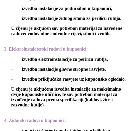
- izvedba instalacije za podni sifon u kupaonici,
- izvedba instalacije zidnog sifona za perilicu rublja.
U cijenu je uključen sav potreban materijal za navedene
radove: vodovodne i odvodne cijevi, sifoni i ventili.
3. Elektroinstalaterski radovi u kupaonici
:
- izvedba elektroinstalacije za perilicu rublja,
- izvedba instalacije glavne stropne rasvjete,
- izvedba priključaka rasvjete uz kupaonsko ogledalo.
U cijenu je uključena izvedba instalacije za maksimalno
dvije kupaonske utičnice, te sav potreban materijal za
izvođenje radova prema specifikaciji (kablovi, žice i
razvodne kutije).
4. Zidarski radovi u kupaonici
:
- sanacija oštećenja poda i zidova nastalih kao