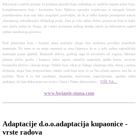
dekoraciji u načelu postoje tri pristupa uporabi boja, usklađuju se različite nijanse jedne boje,
komplementarne boje i kontrastne boje. Njihova uporaba uvjetovana je mnogim bitnim
pojedinostima koje nije lako unaprijed predvidjeti, ali ih je teško kasnije promijeniti nakon
obavljenog soboslikarsko ličilaćkog posla. Zato je vrlo važno dobro poznavati boje te kako
one utječu jedna na drugu, ali i kako promjena jednog detalja utječe na dekorativni izgled
cjeline stambenog prostora.
Kod planiranja boja i bojanja stana značajnu ulogu ima struktura površine pojedinih
materijala. Pri tome se ne smije smetnuti sa uma činjenica da se u sobi nalaze najrazličitiji
materijali poput glatkih, žbukanih zidova, grubog saga ili prostirača od rogoza, lakirane
plutene ploče, grube i hrapave zidne tapete, plastični materijali, glatki beton, neravne
keramičke pločice i mnogi drugi. Odabir boja odraz je Vašega vlastitoga stila, ukusa i načina
življenja, stoga Vam preporučamo odabir onih boja koje će za Vas učiniti upravo ono što si
poželite. Hoće li to biti opuštanje, dinamika, smirivanje, uspavljivanje, ugodan radni
ambijent, ili čista dekoracija sve ovisi o Vama i Vašim sklonostima...
VIŠE NA....
www.bojanje-stana.com
Adaptacije d.o.o.
adaptacija kupaonice -
vrste radova