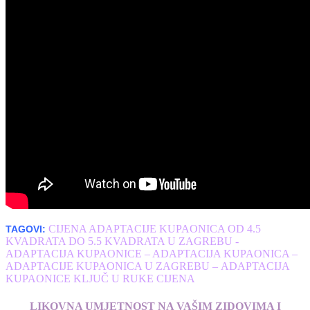
CIJENA ADAPTACIJE KUPAONICA OD 4.5
TAGOVI:
KVADRATA DO 5.5 KVADRATA U ZAGREBU -
ADAPTACIJA KUPAONICE – ADAPTACIJA KUPAONICA –
ADAPTACIJE KUPAONICA U ZAGREBU – ADAPTACIJA
KUPAONICE KLJUČ U RUKE CIJENA
LIKOVNA UMJETNOST NA VAŠIM ZIDOVIMA I