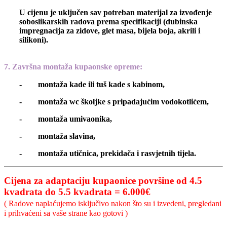
U cijenu je uključen sav potreban materijal za izvođenje
soboslikarskih radova prema specifikaciji (dubinska
impregnacija za zidove, glet masa, bijela boja, akrili i
silikoni).
7. Završna montaža kupaonske opreme
:
- montaža kade ili tuš kade s kabinom,
- montaža wc školjke s pripadajućim vodokotlićem,
- montaža umivaonika,
- montaža slavina,
- montaža utičnica, prekidača i rasvjetnih tijela.
Cijena za adaptaciju kupaonice površine od 4.5
kvadrata do 5.5 kvadrata = 6.000€
( Radove naplaćujemo isključivo nakon što su i izvedeni, pregledani
i prihvaćeni sa vaše strane kao gotovi )