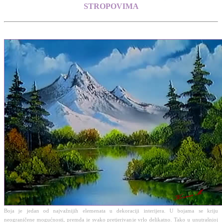
STROPOVIMA
Boja je jedan od najvažnijih elemenata u dekoraciji interijera. U bojama se kriju
neograničene mogućnosti, premda je svako pretjerivanje vrlo delikatno. Tako u unutrašnjoj