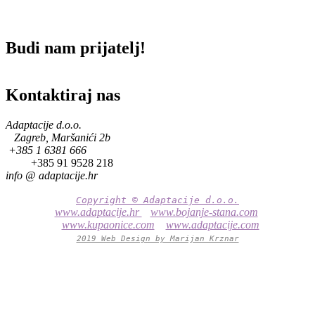
Budi nam prijatelj!
Kontaktiraj nas
Adaptacije d.o.o.
Zagreb, Maršanići 2b
+385 1 6381 666
+385 91 9528 218
info @
adaptacije.hr
Copyright © Adaptacije d.o.o.
www.adaptacije.hr
www.bojanje-stana.com
www.kupaonice.com
www.adaptacije.com
2019 Web Design by Marijan Krznar