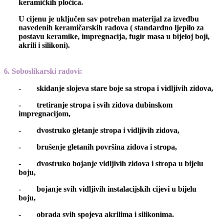
keramičkih pločica.
U cijenu je uključen sav potreban materijal za izvedbu
navedenih keramičarskih radova (
standardno
ljepilo
za
postavu keramike, impregnacija, fugir masa u bijeloj boji,
akrili i silikoni).
6. Soboslikarski radovi
:
- skidanje slojeva stare boje sa stropa i vidljivih zidova,
- tretiranje stropa i svih zidova dubinskom
impregnacijom,
- dvostruko gletanje stropa i vidljivih zidova,
- brušenje gletanih površina zidova i stropa,
- dvostruko bojanje vidljivih zidova i stropa u bijelu
boju,
- bojanje svih vidljivih instalacijskih cijevi u bijelu
boju,
- obrada svih spojeva akrilima i silikonima.