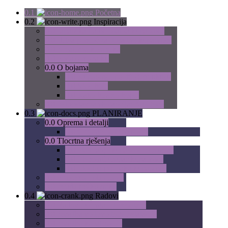
0.1
Početna
0.2
Inspiracija
0.0
Japanska tradicionalna kupaonica
0.0
Hitna pomoć za dosadne kupaonice
0.0
Kreativna keramika
0.0
Priča o mozaiku
0.0
O bojama
0.0
Kupaonice po dječjem ukusu
0.0
Moć boje
0.0
Kako biramo boje?
0.0
Jednostavna elegancija: Art Deco
0.3
PLANIRANJE
0.0
Oprema i detalji
0.0
Grijanje na lijep način
0.0
Tlocrtna rješenja
0.0
Planiranje kupaonice: Osnove
0.0
Elementi unutar kupaonice
0.0
Tloctna preinaka kupaonice
0.0
Priprema i planiranje
0.0
Izrada troškovnika
0.4
Radovi
0.0
Radovi rušenja i demontaže
0.0
Izvedba vodovodnih instalacija
0.0
Izvedba kanalizacije