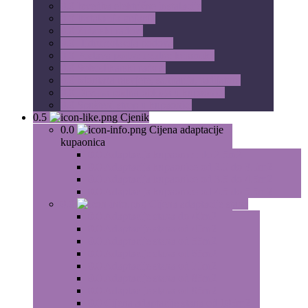
0.0
Izvedba električne instalacije
0.0
Instalacija grijanja
0.0
Zidarski radovi
0.0
Hidroizolacija podova
0.0
Postava podne i zidne keramike
0.0
Soboslikarski radovi
0.0
Montaža rasvjete, sanitarija, radijatora
0.0
Drvena podna obloga u kupaonici
0.0
Spušteni strop u kupaonici
0.5
Cjenik
0.0
Cijena adaptacije
kupaonica
0.0
Adaptacija kupaonice do 2.5m2
0.0
Adaptacija kupaonice od 2.5 do 3.5m2
0.0
Adaptacija kupaonice od 3.5 do 4.5m2
0.0
Adaptacija kupaonice od 4.5 do 5.5m2
0.0
Cijena adaptacije stana
0.0
Adaptacije stana do 40m2
0.0
Adaptacije stana od 45m2
0.0
Adaptacije stana od 55m2
0.0
Adaptacije stana od 65m2
0.0
Adaptacije stana od 75m2
0.0
Adaptacije stana od 85m2
0.0
Adaptacije stana od 95m2
0.0
Cijena adaptacije stana od 105m2