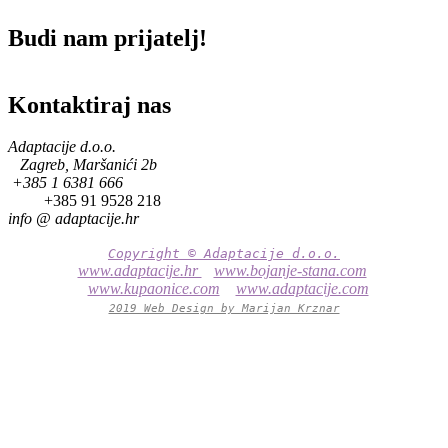
Budi nam prijatelj!
Kontaktiraj nas
Adaptacije d.o.o.
Zagreb, Maršanići 2b
+385 1 6381 666
+385 91 9528 218
info @
adaptacije.hr
Copyright © Adaptacije d.o.o.
www.adaptacije.hr
www.bojanje-stana.com
www.kupaonice.com
www.adaptacije.com
2019 Web Design by Marijan Krznar