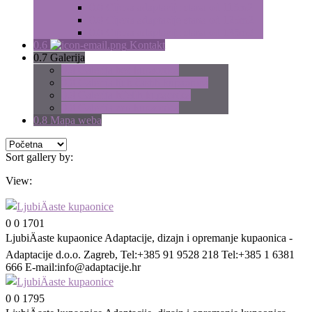
0.0
Cijena adaptacije stana od 115m2
0.0
Cijena adaptacije stana od 125m2
0.0
Cijena adaptacije stana od 135m2
0.6
Kontakt
0.7
Galerija
0.0
Galerija bež kupaonica
0.0
Galerija ljubičastih kupaonica
0.0
Galerija bijelih kupaonica
0.0
Galerija zen kupaonica
0.8
Mapa weba
Sort gallery by:
View:
0
0
1701
LjubiÄaste kupaonice
Adaptacije, dizajn i opremanje kupaonica -
Adaptacije d.o.o. Zagreb, Tel:+385 91 9528 218 Tel:+385 1 6381
666 E-mail:
info@adaptacije.hr
0
0
1795