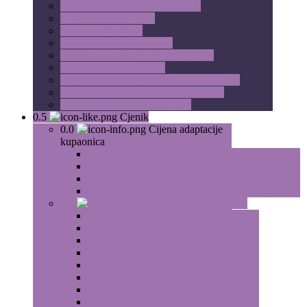
0.0
Izvedba električne instalacije
0.0
Instalacija grijanja
0.0
Zidarski radovi
0.0
Hidroizolacija podova
0.0
Postava podne i zidne keramike
0.0
Soboslikarski radovi
0.0
Montaža rasvjete, sanitarija, radijatora
0.0
Drvena podna obloga u kupaonici
0.0
Spušteni strop u kupaonici
0.5
Cjenik
0.0
Cijena adaptacije
kupaonica
0.0
Adaptacija kupaonice do 2.5m2
0.0
Adaptacija kupaonice od 2.5 do 3.5m2
0.0
Adaptacija kupaonice od 3.5 do 4.5m2
0.0
Adaptacija kupaonice od 4.5 do 5.5m2
0.0
Cijena adaptacije stana
0.0
Adaptacije stana do 40m2
0.0
Adaptacije stana od 45m2
0.0
Adaptacije stana od 55m2
0.0
Adaptacije stana od 65m2
0.0
Adaptacije stana od 75m2
0.0
Adaptacije stana od 85m2
0.0
Adaptacije stana od 95m2
0.0
Cijena adaptacije stana od 105m2