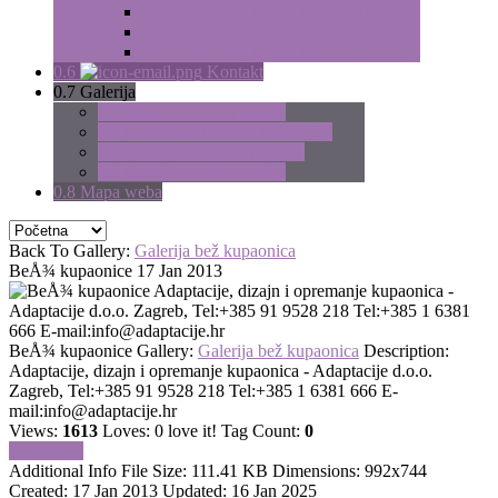
0.0
Cijena adaptacije stana od 115m2
0.0
Cijena adaptacije stana od 125m2
0.0
Cijena adaptacije stana od 135m2
0.6
Kontakt
0.7
Galerija
0.0
Galerija bež kupaonica
0.0
Galerija ljubičastih kupaonica
0.0
Galerija bijelih kupaonica
0.0
Galerija zen kupaonica
0.8
Mapa weba
Back To Gallery:
Galerija bež kupaonica
BeÅ¾ kupaonice
17 Jan 2013
Adaptacije, dizajn i opremanje kupaonica -
Adaptacije d.o.o. Zagreb, Tel:+385 91 9528 218 Tel:+385 1 6381
666 E-mail:
info@adaptacije.hr
BeÅ¾ kupaonice
Gallery:
Galerija bež kupaonica
Description:
Adaptacije, dizajn i opremanje kupaonica - Adaptacije d.o.o.
Zagreb, Tel:+385 91 9528 218 Tel:+385 1 6381 666 E-
mail:
info@adaptacije.hr
Views:
1613
Loves:
0
love it!
Tag Count:
0
Download
Additional Info
File Size:
111.41 KB
Dimensions:
992x744
Created:
17 Jan 2013
Updated:
16 Jan 2025