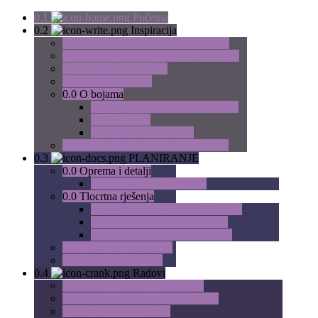
0.1
Početna
0.2
Inspiracija
0.0
Japanska tradicionalna kupaonica
0.0
Hitna pomoć za dosadne kupaonice
0.0
Kreativna keramika
0.0
Priča o mozaiku
0.0
O bojama
0.0
Kupaonice po dječjem ukusu
0.0
Moć boje
0.0
Kako biramo boje?
0.0
Jednostavna elegancija: Art Deco
0.3
PLANIRANJE
0.0
Oprema i detalji
0.0
Grijanje na lijep način
0.0
Tlocrtna rješenja
0.0
Planiranje kupaonice: Osnove
0.0
Elementi unutar kupaonice
0.0
Tloctna preinaka kupaonice
0.0
Priprema i planiranje
0.0
Izrada troškovnika
0.4
Radovi
0.0
Radovi rušenja i demontaže
0.0
Izvedba vodovodnih instalacija
0.0
Izvedba kanalizacije